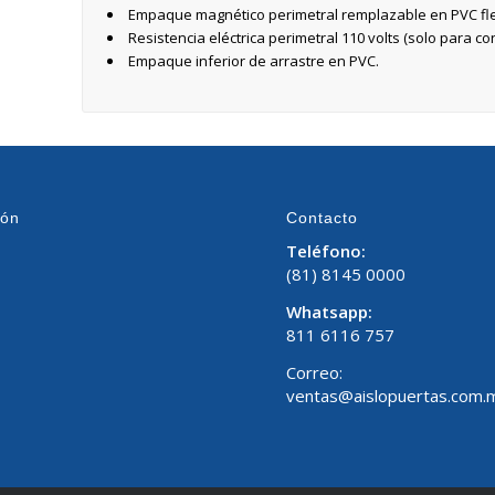
Empaque magnético perimetral remplazable en PVC fle
Resistencia eléctrica perimetral 110 volts (solo para co
Empaque inferior de arrastre en PVC.
ión
Contacto
Teléfono:
(81) 8145 0000
Whatsapp:
811 6116 757
Correo:
ventas@aislopuertas.com.