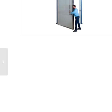
Aislopuerta Corrediza
XXL